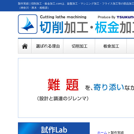
製作実績 | 切削加工・板金加工.comは、旋盤加工・マシニング加工・フライス加工等の部品
（神奈川・厚木・相模原）
ホーム
>
製作実績