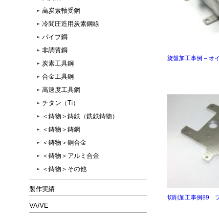
高炭素軸受鋼
冷間圧造用炭素鋼線
パイプ鋼
非調質鋼
旋盤加工事例 – オ
炭素工具鋼
合金工具鋼
高速度工具鋼
チタン（Ti）
＜鋳物＞鋳鉄（銑鉄鋳物）
＜鋳物＞鋳鋼
＜鋳物＞銅合金
＜鋳物＞アルミ合金
＜鋳物＞その他
製作実績
切削加工事例89 プレ
VA/VE