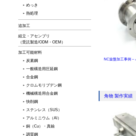
めっき
熱処理
追加工
組立・アセンブリ
（受託製造/ODM・OEM）
加工可能材料
NC旋盤加工事例 – 
炭素鋼
一般構造用圧延鋼
合金鋼
クロムモリブデン鋼
機械構造用合金鋼
角物 製作実績
快削鋼
ステンレス（SUS）
アルミニウム（Al）
銅（Cu）・真鍮
調質鋼