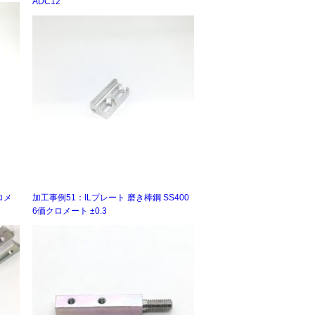
ADC12
ロメ
加工事例51：ILプレート 磨き棒鋼 SS400
6価クロメート ±0.3