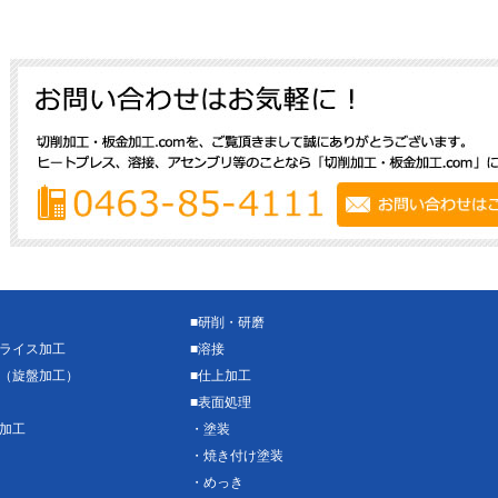
■
研削・研磨
ライス加工
■
溶接
（旋盤加工）
■
仕上加工
■
表面処理
加工
・
塗装
・
焼き付け塗装
・
めっき