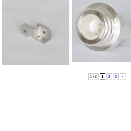
1 / 3
1
2
3
»