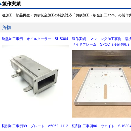
製作実績
追加工・部品再生・切削板金加工の特急対応「切削加工・板金加工.com」の製作
角物
旋盤加工事例 – オイルクーラー SUS304
製作実績 – マシニング加工事例 溶
サイドフレーム SPCC（冷延鋼板）
切削加工事例89 プレート A5052-H112
切削加工事例86 ウエイト SUS30