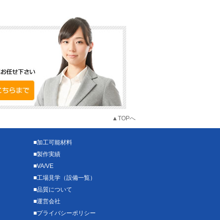
▲TOPへ
■
加工可能材料
■
製作実績
■
VA/VE
■
工場見学（設備一覧）
■
品質について
■
運営会社
■
プライバシーポリシー