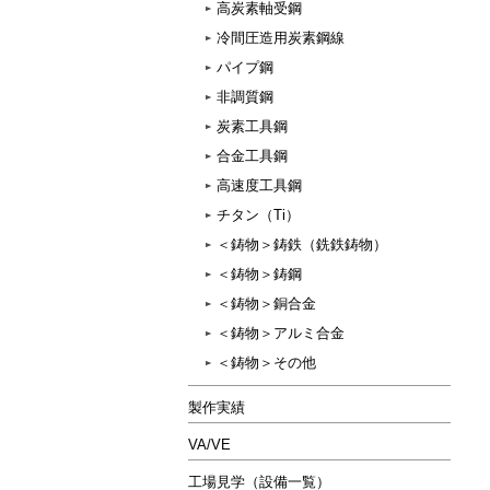
高炭素軸受鋼
冷間圧造用炭素鋼線
パイプ鋼
非調質鋼
炭素工具鋼
合金工具鋼
高速度工具鋼
チタン（Ti）
＜鋳物＞鋳鉄（銑鉄鋳物）
＜鋳物＞鋳鋼
＜鋳物＞銅合金
＜鋳物＞アルミ合金
＜鋳物＞その他
製作実績
VA/VE
工場見学（設備一覧）