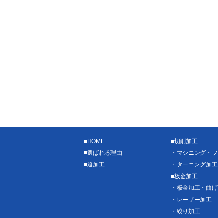
■
HOME
■
切削加工
■
選ばれる理由
・
マシニング・フ
■
追加工
・
ターニング加工
■
板金加工
・
板金加工・曲げ
・
レーザー加工
・
絞り加工