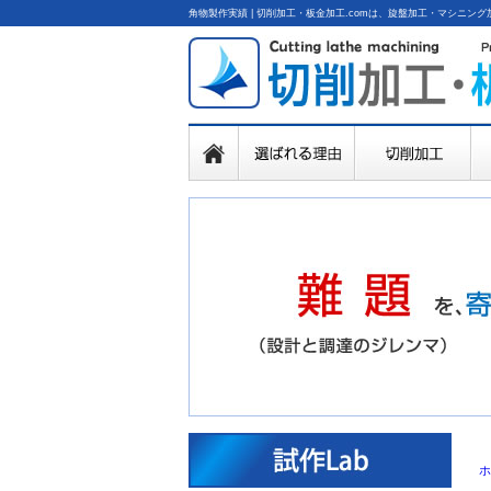
角物製作実績 | 切削加工・板金加工.comは、旋盤加工・マシニ
ホ