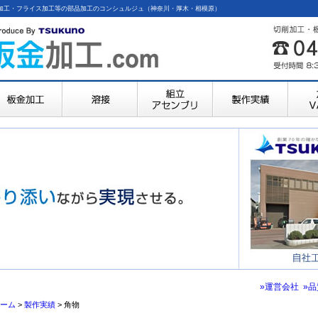
ング加工・フライス加工等の部品加工のコンシュルジュ（神奈川・厚木・相模原）
»運営会社
»
ーム
>
製作実績
>
角物