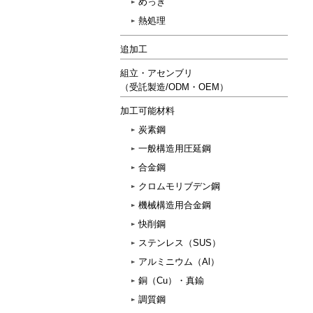
めっき
熱処理
追加工
組立・アセンブリ
（受託製造/ODM・OEM）
加工可能材料
炭素鋼
一般構造用圧延鋼
合金鋼
クロムモリブデン鋼
機械構造用合金鋼
快削鋼
ステンレス（SUS）
アルミニウム（Al）
銅（Cu）・真鍮
調質鋼