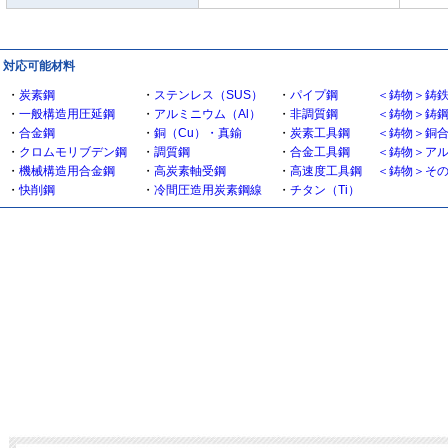
| 対応可能材料
・
炭素鋼
・
ステンレス（SUS）
・
パイプ鋼
＜鋳物＞鋳
・
一般構造用圧延鋼
・
アルミニウム（Al）
・
非調質鋼
＜鋳物＞鋳
・
合金鋼
・
銅（Cu）・真鍮
・
炭素工具鋼
＜鋳物＞銅
・
クロムモリブデン鋼
・
調質鋼
・
合金工具鋼
＜鋳物＞ア
・
機械構造用合金鋼
・
高炭素軸受鋼
・
高速度工具鋼
＜鋳物＞そ
・
快削鋼
・
冷間圧造用炭素鋼線
・
チタン（Ti）