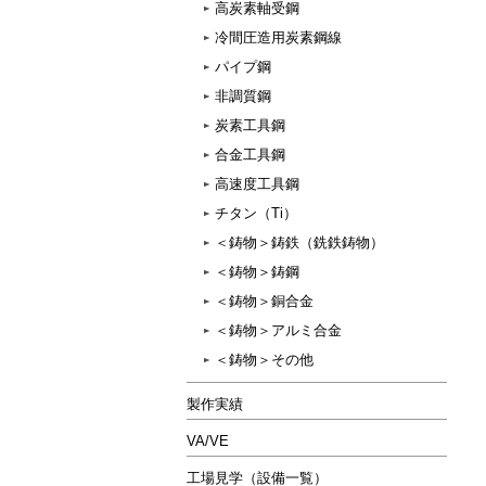
高炭素軸受鋼
冷間圧造用炭素鋼線
パイプ鋼
非調質鋼
炭素工具鋼
合金工具鋼
高速度工具鋼
チタン（Ti）
＜鋳物＞鋳鉄（銑鉄鋳物）
＜鋳物＞鋳鋼
＜鋳物＞銅合金
＜鋳物＞アルミ合金
＜鋳物＞その他
製作実績
VA/VE
工場見学（設備一覧）