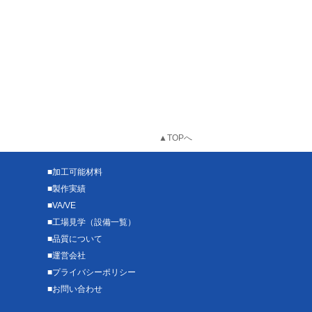
▲TOPへ
■
加工可能材料
■
製作実績
■
VA/VE
■
工場見学（設備一覧）
■
品質について
■
運営会社
■
プライバシーポリシー
■
お問い合わせ