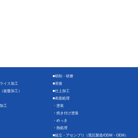
■
研削・研磨
ライス加工
■
溶接
（旋盤加工）
■
仕上加工
■
表面処理
加工
・
塗装
・
焼き付け塗装
・
めっき
・
熱処理
■
組立・アセンブリ（受託製造/ODM・OEM）