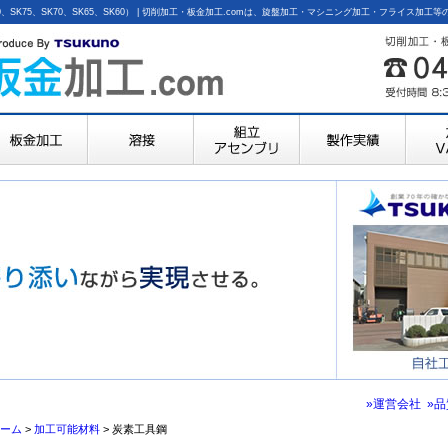
85、SK80、SK75、SK70、SK65、SK60） | 切削加工・板金加工.comは、旋盤加工・マシニング加工・フ
»運営会社
»
ーム
>
加工可能材料
> 炭素工具鋼