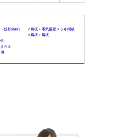
鉄（銑鉄鋳物）
＜鋼板＞電気亜鉛メッキ鋼板
鋼
＜鋼板＞鋼板
合金
ルミ合金
の他