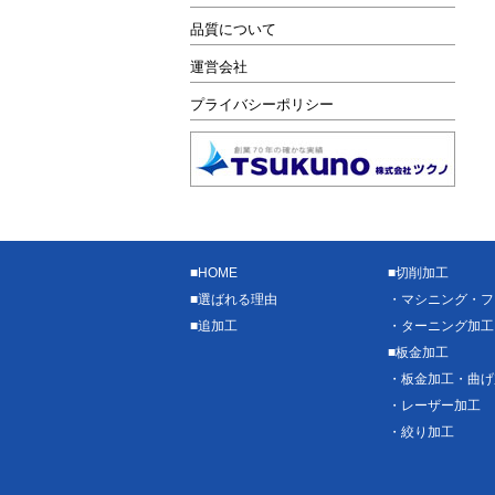
品質について
運営会社
プライバシーポリシー
■
HOME
■
切削加工
■
選ばれる理由
・
マシニング・フ
■
追加工
・
ターニング加工
■
板金加工
・
板金加工・曲げ
・
レーザー加工
・
絞り加工