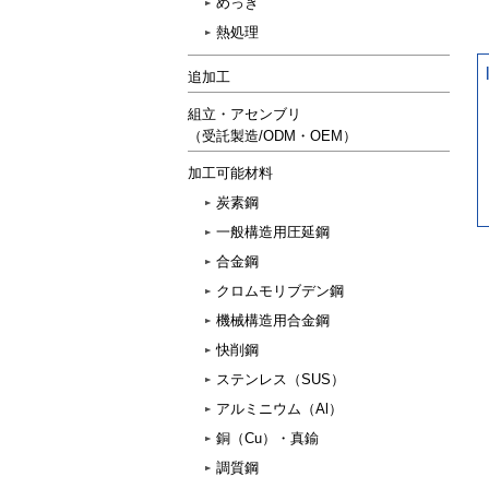
めっき
熱処理
追加工
組立・アセンブリ
（受託製造/ODM・OEM）
加工可能材料
炭素鋼
一般構造用圧延鋼
合金鋼
クロムモリブデン鋼
機械構造用合金鋼
快削鋼
ステンレス（SUS）
アルミニウム（Al）
銅（Cu）・真鍮
調質鋼