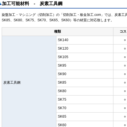
加工可能材料 - 炭素工具鋼
旋盤加工・マシニング（切削加工）の「切削加工・板金加工.com」では、炭素工具鋼（SK
SK85、SK80、SK75、SK70、SK65、SK60）等の材質に対応致します。
種類
コス
SK140
○
SK120
○
SK105
○
SK95
○
SK90
○
炭素工具鋼
SK85
○
SK80
○
SK75
○
SK70
○
SK65
○
SK60
○