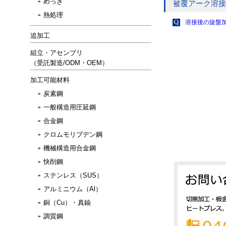
めっき
被覆アーク溶接 
熱処理
溶接後の旋盤
追加工
組立・アセンブリ
（受託製造/ODM・OEM）
加工可能材料
炭素鋼
一般構造用圧延鋼
合金鋼
クロムモリブデン鋼
機械構造用合金鋼
快削鋼
ステンレス（SUS）
アルミニウム（Al）
銅（Cu）・真鍮
調質鋼