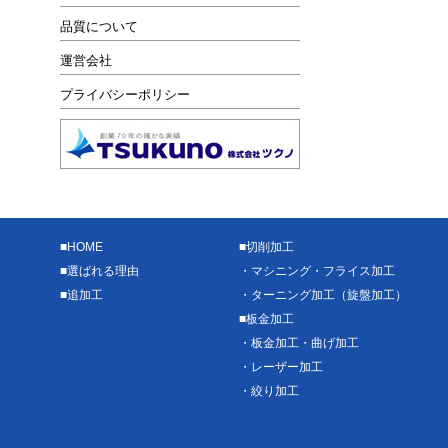
品質について
運営会社
プライバシーポリシー
■
HOME
■
切削加工
■
選ばれる理由
・
マシニング・フライス加工
■
追加工
・
ターニング加工（旋盤加工）
■
板金加工
・
板金加工・曲げ加工
・
レーザー加工
・
絞り加工