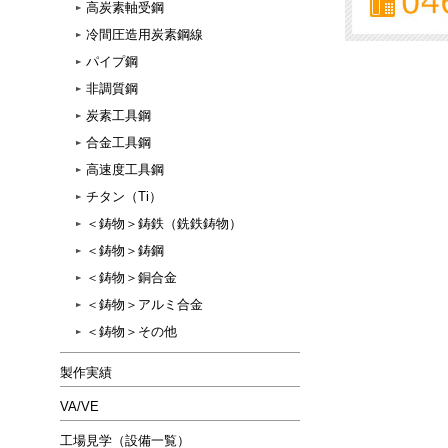
高炭素軸受鋼
冷間圧造用炭素鋼線
パイプ鋼
非調質鋼
炭素工具鋼
合金工具鋼
高速度工具鋼
チタン（Ti）
＜鋳物＞鋳鉄（銑鉄鋳物）
＜鋳物＞鋳鋼
＜鋳物＞銅合金
＜鋳物＞アルミ合金
＜鋳物＞その他
製作実績
VA/VE
工場見学（設備一覧）