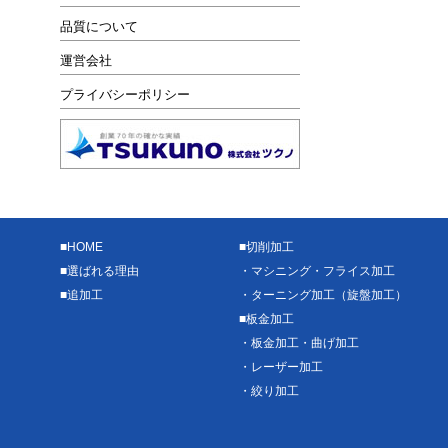
品質について
運営会社
プライバシーポリシー
■
HOME
■
切削加工
■
選ばれる理由
・
マシニング・フライス加工
■
追加工
・
ターニング加工（旋盤加工）
■
板金加工
・
板金加工・曲げ加工
・
レーザー加工
・
絞り加工