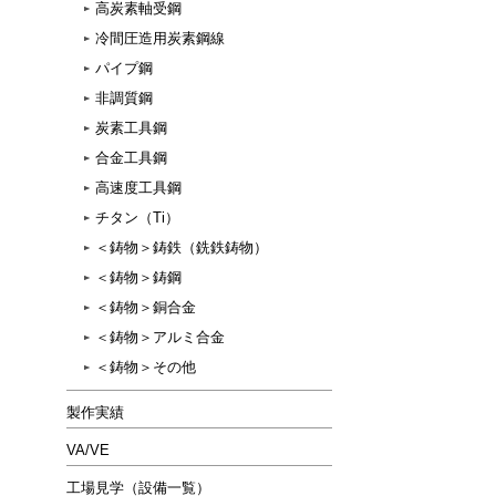
高炭素軸受鋼
冷間圧造用炭素鋼線
パイプ鋼
非調質鋼
炭素工具鋼
合金工具鋼
高速度工具鋼
チタン（Ti）
＜鋳物＞鋳鉄（銑鉄鋳物）
＜鋳物＞鋳鋼
＜鋳物＞銅合金
＜鋳物＞アルミ合金
＜鋳物＞その他
製作実績
VA/VE
工場見学（設備一覧）