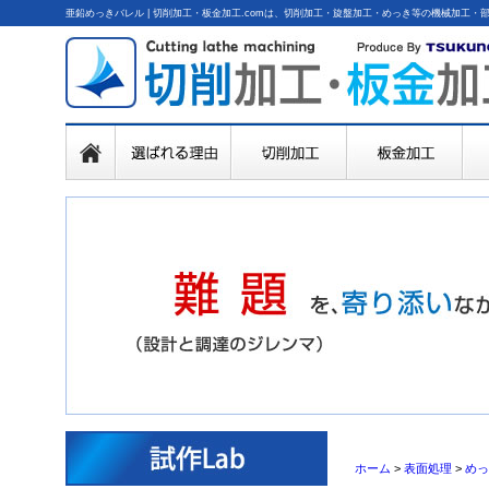
亜鉛めっきバレル | 切削加工・板金加工.comは、切削加工・旋盤加工・めっき等の機械加工
ホーム
>
表面処理
>
めっ