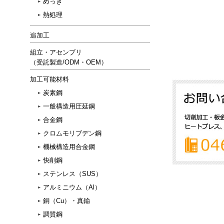
めっき
熱処理
追加工
組立・アセンブリ
（受託製造/ODM・OEM）
加工可能材料
炭素鋼
一般構造用圧延鋼
合金鋼
クロムモリブデン鋼
機械構造用合金鋼
快削鋼
ステンレス（SUS）
アルミニウム（Al）
銅（Cu）・真鍮
調質鋼